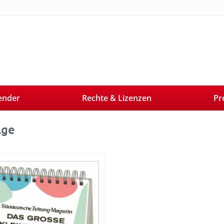
ender
Rechte & Lizenzen
Pr
lge