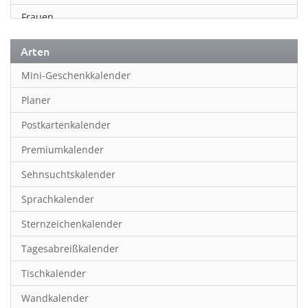
Frauen
Fußball
Arten
Geschichte
Mini-Geschenkkalender
Humor & Cartoon
Planer
Inspiration & Entspannung
Postkartenkalender
Inspiration & Spiritualität
Premiumkalender
Kinderkalender
Sehnsuchtskalender
Kunst
Sprachkalender
Länder & Städte
Sternzeichenkalender
Landschaft & Natur
Tagesabreißkalender
Lifestyle
Tischkalender
Literatur
Wandkalender