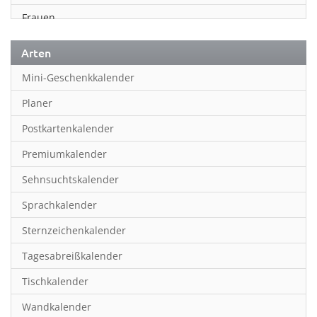
Frauen
Fußball
Arten
Geschichte
Mini-Geschenkkalender
Humor & Cartoon
Planer
Inspiration & Entspannung
Postkartenkalender
Inspiration & Spiritualität
Premiumkalender
Kinderkalender
Sehnsuchtskalender
Kunst
Sprachkalender
Länder & Städte
Sternzeichenkalender
Landschaft & Natur
Tagesabreißkalender
Lifestyle
Tischkalender
Literatur
Wandkalender