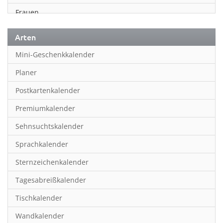
Frauen
Fußball
Arten
Geschichte
Mini-Geschenkkalender
Humor & Cartoon
Planer
Inspiration & Entspannung
Postkartenkalender
Inspiration & Spiritualität
Premiumkalender
Kinderkalender
Sehnsuchtskalender
Kunst
Sprachkalender
Länder & Städte
Sternzeichenkalender
Landschaft & Natur
Tagesabreißkalender
Lifestyle
Tischkalender
Literatur
Wandkalender