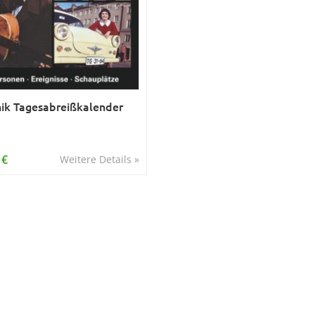
ik Tagesabreißkalender
 €
Weitere Details »