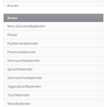
Frauen
Fußball
Arten
Geschichte
Mini-Geschenkkalender
Humor & Cartoon
Planer
Inspiration & Entspannung
Postkartenkalender
Inspiration & Spiritualität
Premiumkalender
Kinderkalender
Sehnsuchtskalender
Kunst
Sprachkalender
Länder & Städte
Sternzeichenkalender
Landschaft & Natur
Tagesabreißkalender
Lifestyle
Tischkalender
Literatur
Wandkalender