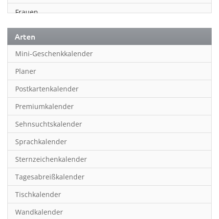
Frauen
Fußball
Arten
Geschichte
Mini-Geschenkkalender
Humor & Cartoon
Planer
Inspiration & Entspannung
Postkartenkalender
Inspiration & Spiritualität
Premiumkalender
Kinderkalender
Sehnsuchtskalender
Kunst
Sprachkalender
Länder & Städte
Sternzeichenkalender
Landschaft & Natur
Tagesabreißkalender
Lifestyle
Tischkalender
Literatur
Wandkalender