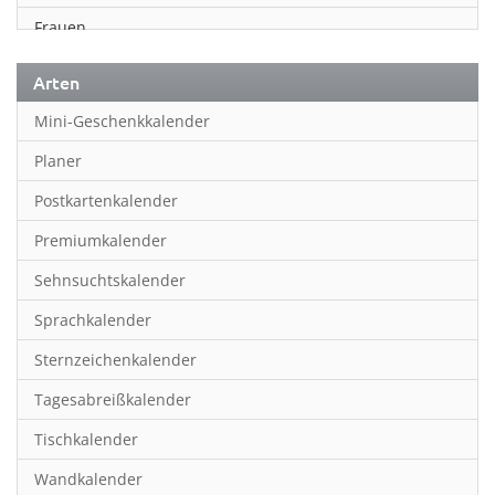
Frauen
Fußball
Arten
Geschichte
Mini-Geschenkkalender
Humor & Cartoon
Planer
Inspiration & Entspannung
Postkartenkalender
Inspiration & Spiritualität
Premiumkalender
Kinderkalender
Sehnsuchtskalender
Kunst
Sprachkalender
Länder & Städte
Sternzeichenkalender
Landschaft & Natur
Tagesabreißkalender
Lifestyle
Tischkalender
Literatur
Wandkalender