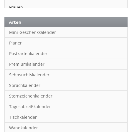
Frauen
Fußball
Arten
Geschichte
Mini-Geschenkkalender
Humor & Cartoon
Planer
Inspiration & Entspannung
Postkartenkalender
Inspiration & Spiritualität
Premiumkalender
Kinderkalender
Sehnsuchtskalender
Kunst
Sprachkalender
Länder & Städte
Sternzeichenkalender
Landschaft & Natur
Tagesabreißkalender
Lifestyle
Tischkalender
Literatur
Wandkalender