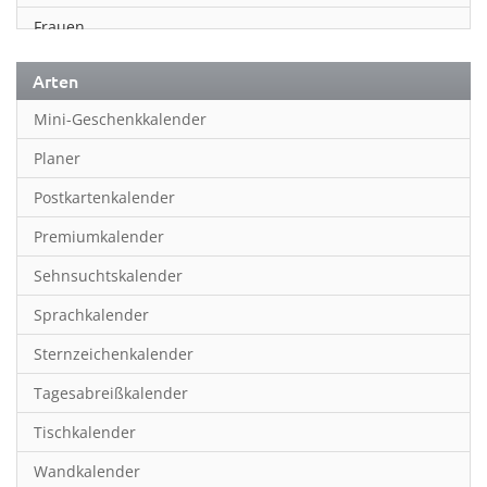
Frauen
Fußball
Arten
Geschichte
Mini-Geschenkkalender
Humor & Cartoon
Planer
Inspiration & Entspannung
Postkartenkalender
Inspiration & Spiritualität
Premiumkalender
Kinderkalender
Sehnsuchtskalender
Kunst
Sprachkalender
Länder & Städte
Sternzeichenkalender
Landschaft & Natur
Tagesabreißkalender
Lifestyle
Tischkalender
Literatur
Wandkalender