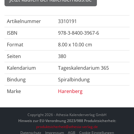
Artikelnummer
3310191
ISBN
978-3-8400-3967-6
Format
8.00 x 10.00 cm
Seiten
380
Kalendarium
Tageskalendarium 365
Bindung
Spiralbindung
Marke
Harenberg
Copyright 2026 - Athesia Kalenderverlag GmbH
Hinweis zur EU-Verordnung 2023/988 Produktsicherheit:
produktsicherheit@athesia-verlag.de
Datenschutz
Impressum
AGB
Cookie Einstellungen