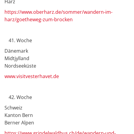
Harz
https://www.oberharz.de/sommer/wandern-im-
harz/goetheweg-zum-brocken
Woche
Dänemark
Midtjylland
Nordseeküste
www.visitvesterhavet.de
Woche
Schweiz
Kanton Bern
Berner Alpen
https://www.grindelwaldbus.ch/de/wandern-und-