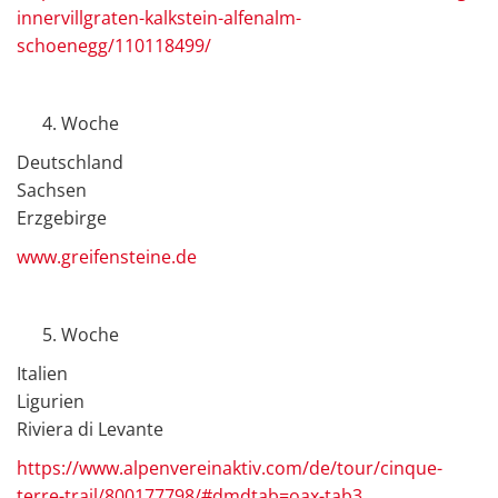
innervillgraten-kalkstein-alfenalm-
schoenegg/110118499/
Woche
Deutschland
Sachsen
Erzgebirge
www.greifensteine.de
Woche
Italien
Ligurien
Riviera di Levante
https://www.alpenvereinaktiv.com/de/tour/cinque-
terre-trail/800177798/#dmdtab=oax-tab3