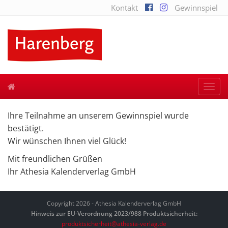
Kontakt
Gewinnspiel
Togg
navi
Ihre Teilnahme an unserem Gewinnspiel wurde
bestätigt.
Wir wünschen Ihnen viel Glück!
Mit freundlichen Grüßen
Ihr Athesia Kalenderverlag GmbH
Copyright 2026 - Athesia Kalenderverlag GmbH
Hinweis zur EU-Verordnung 2023/988 Produktsicherheit:
produktsicherheit@athesia-verlag.de