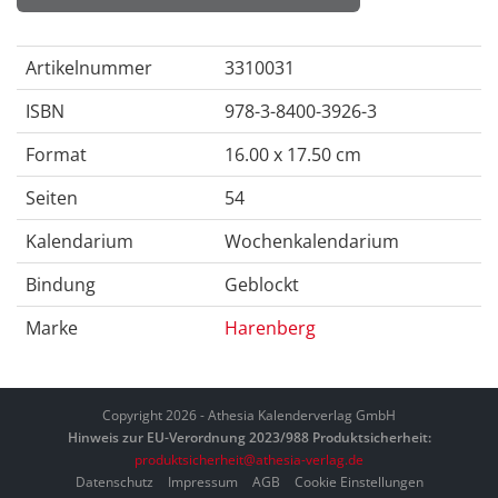
Artikelnummer
3310031
ISBN
978-3-8400-3926-3
Format
16.00 x 17.50 cm
Seiten
54
Kalendarium
Wochenkalendarium
Bindung
Geblockt
Marke
Harenberg
Copyright 2026 - Athesia Kalenderverlag GmbH
Hinweis zur EU-Verordnung 2023/988 Produktsicherheit:
produktsicherheit@athesia-verlag.de
Datenschutz
Impressum
AGB
Cookie Einstellungen