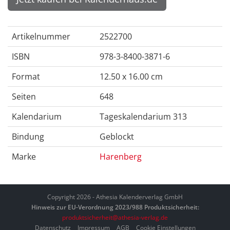
Artikelnummer
2522700
ISBN
978-3-8400-3871-6
Format
12.50 x 16.00 cm
Seiten
648
Kalendarium
Tageskalendarium 313
Bindung
Geblockt
Marke
Harenberg
Copyright 2026 - Athesia Kalenderverlag GmbH
Hinweis zur EU-Verordnung 2023/988 Produktsicherheit:
produktsicherheit@athesia-verlag.de
Datenschutz
Impressum
AGB
Cookie Einstellungen