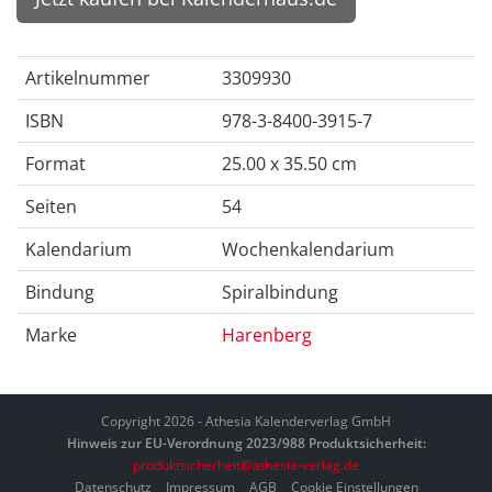
Artikelnummer
3309930
ISBN
978-3-8400-3915-7
Format
25.00 x 35.50 cm
Seiten
54
Kalendarium
Wochenkalendarium
Bindung
Spiralbindung
Marke
Harenberg
Copyright 2026 - Athesia Kalenderverlag GmbH
Hinweis zur EU-Verordnung 2023/988 Produktsicherheit:
produktsicherheit@athesia-verlag.de
Datenschutz
Impressum
AGB
Cookie Einstellungen