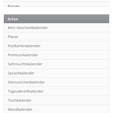
Frauen
Fußball
Arten
Geschichte
Mini-Geschenkkalender
Humor & Cartoon
Planer
Inspiration & Entspannung
Postkartenkalender
Inspiration & Spiritualität
Premiumkalender
Kinderkalender
Sehnsuchtskalender
Kunst
Sprachkalender
Länder & Städte
Sternzeichenkalender
Landschaft & Natur
Tagesabreißkalender
Lifestyle
Tischkalender
Literatur
Wandkalender