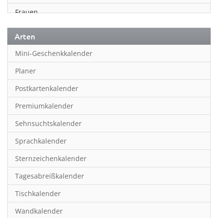
Frauen
Fußball
Arten
Geschichte
Mini-Geschenkkalender
Humor & Cartoon
Planer
Inspiration & Entspannung
Postkartenkalender
Inspiration & Spiritualität
Premiumkalender
Kinderkalender
Sehnsuchtskalender
Kunst
Sprachkalender
Länder & Städte
Sternzeichenkalender
Landschaft & Natur
Tagesabreißkalender
Lifestyle
Tischkalender
Literatur
Wandkalender