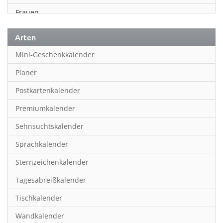
Frauen
Fußball
Arten
Geschichte
Mini-Geschenkkalender
Humor & Cartoon
Planer
Inspiration & Entspannung
Postkartenkalender
Inspiration & Spiritualität
Premiumkalender
Kinderkalender
Sehnsuchtskalender
Kunst
Sprachkalender
Länder & Städte
Sternzeichenkalender
Landschaft & Natur
Tagesabreißkalender
Lifestyle
Tischkalender
Literatur
Wandkalender