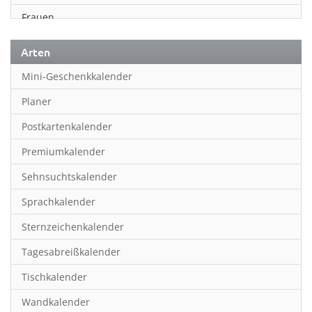
Frauen
Fußball
Arten
Geschichte
Mini-Geschenkkalender
Humor & Cartoon
Planer
Inspiration & Entspannung
Postkartenkalender
Inspiration & Spiritualität
Premiumkalender
Kinderkalender
Sehnsuchtskalender
Kunst
Sprachkalender
Länder & Städte
Sternzeichenkalender
Landschaft & Natur
Tagesabreißkalender
Lifestyle
Tischkalender
Literatur
Wandkalender