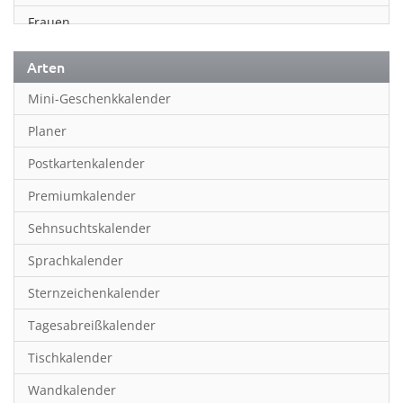
Frauen
Fußball
Arten
Geschichte
Mini-Geschenkkalender
Humor & Cartoon
Planer
Inspiration & Entspannung
Postkartenkalender
Inspiration & Spiritualität
Premiumkalender
Kinderkalender
Sehnsuchtskalender
Kunst
Sprachkalender
Länder & Städte
Sternzeichenkalender
Landschaft & Natur
Tagesabreißkalender
Lifestyle
Tischkalender
Literatur
Wandkalender