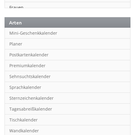
Frauen
Fußball
Arten
Geschichte
Mini-Geschenkkalender
Humor & Cartoon
Planer
Inspiration & Entspannung
Postkartenkalender
Inspiration & Spiritualität
Premiumkalender
Kinderkalender
Sehnsuchtskalender
Kunst
Sprachkalender
Länder & Städte
Sternzeichenkalender
Landschaft & Natur
Tagesabreißkalender
Lifestyle
Tischkalender
Literatur
Wandkalender