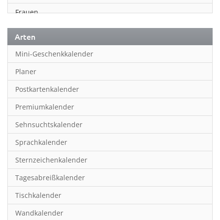
Frauen
Fußball
Arten
Geschichte
Mini-Geschenkkalender
Humor & Cartoon
Planer
Inspiration & Entspannung
Postkartenkalender
Inspiration & Spiritualität
Premiumkalender
Kinderkalender
Sehnsuchtskalender
Kunst
Sprachkalender
Länder & Städte
Sternzeichenkalender
Landschaft & Natur
Tagesabreißkalender
Lifestyle
Tischkalender
Literatur
Wandkalender