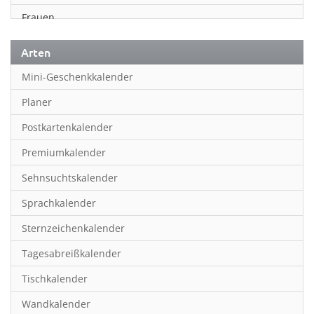
Frauen
Fußball
Arten
Geschichte
Mini-Geschenkkalender
Humor & Cartoon
Planer
Inspiration & Entspannung
Postkartenkalender
Inspiration & Spiritualität
Premiumkalender
Kinderkalender
Sehnsuchtskalender
Kunst
Sprachkalender
Länder & Städte
Sternzeichenkalender
Landschaft & Natur
Tagesabreißkalender
Lifestyle
Tischkalender
Literatur
Wandkalender