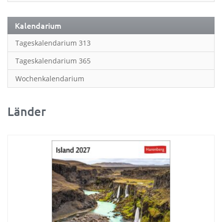
Planung & Organisation
Ratgeber
Kalendarium
Rätsel
Tageskalendarium 313
Reise
Tageskalendarium 365
Sport
Wochenkalendarium
Sprachkalender
Länder
Sternzeichen & Mond
Tiere
Verkehr & Technik
Was ist was; Städte
Wissen & Allgemeinbildung
Zitate & Sprüche