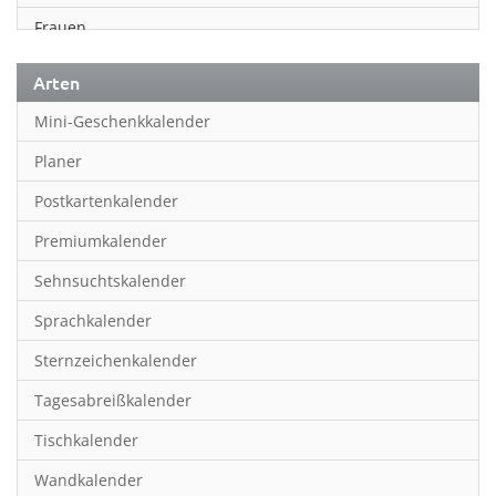
Frauen
Fußball
Arten
Geschichte
Mini-Geschenkkalender
Humor & Cartoon
Planer
Inspiration & Entspannung
Postkartenkalender
Inspiration & Spiritualität
Premiumkalender
Kinderkalender
Sehnsuchtskalender
Kunst
Sprachkalender
Länder & Städte
Sternzeichenkalender
Landschaft & Natur
Tagesabreißkalender
Lifestyle
Tischkalender
Literatur
Wandkalender