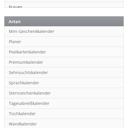
Frauen
Fußball
Arten
Geschichte
Mini-Geschenkkalender
Humor & Cartoon
Planer
Inspiration & Entspannung
Postkartenkalender
Inspiration & Spiritualität
Premiumkalender
Kinderkalender
Sehnsuchtskalender
Kunst
Sprachkalender
Länder & Städte
Sternzeichenkalender
Landschaft & Natur
Tagesabreißkalender
Lifestyle
Tischkalender
Literatur
Wandkalender