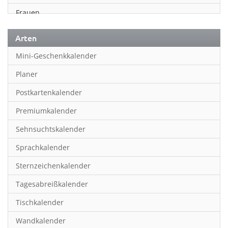
Frauen
Fußball
Arten
Geschichte
Mini-Geschenkkalender
Humor & Cartoon
Planer
Inspiration & Entspannung
Postkartenkalender
Inspiration & Spiritualität
Premiumkalender
Kinderkalender
Sehnsuchtskalender
Kunst
Sprachkalender
Länder & Städte
Sternzeichenkalender
Landschaft & Natur
Tagesabreißkalender
Lifestyle
Tischkalender
Literatur
Wandkalender