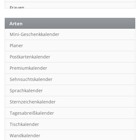
Frauen
Fußball
Arten
Geschichte
Mini-Geschenkkalender
Humor & Cartoon
Planer
Inspiration & Entspannung
Postkartenkalender
Inspiration & Spiritualität
Premiumkalender
Kinderkalender
Sehnsuchtskalender
Kunst
Sprachkalender
Länder & Städte
Sternzeichenkalender
Landschaft & Natur
Tagesabreißkalender
Lifestyle
Tischkalender
Literatur
Wandkalender