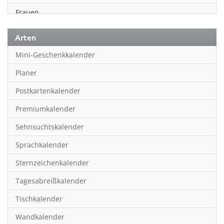
Frauen
Fußball
Arten
Geschichte
Mini-Geschenkkalender
Humor & Cartoon
Planer
Inspiration & Entspannung
Postkartenkalender
Inspiration & Spiritualität
Premiumkalender
Kinderkalender
Sehnsuchtskalender
Kunst
Sprachkalender
Länder & Städte
Sternzeichenkalender
Landschaft & Natur
Tagesabreißkalender
Lifestyle
Tischkalender
Literatur
Wandkalender