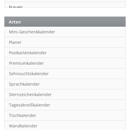
Frauen
Fußball
Arten
Geschichte
Mini-Geschenkkalender
Humor & Cartoon
Planer
Inspiration & Entspannung
Postkartenkalender
Inspiration & Spiritualität
Premiumkalender
Kinderkalender
Sehnsuchtskalender
Kunst
Sprachkalender
Länder & Städte
Sternzeichenkalender
Landschaft & Natur
Tagesabreißkalender
Lifestyle
Tischkalender
Literatur
Wandkalender