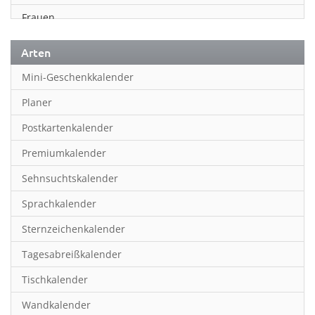
Frauen
Fußball
Arten
Geschichte
Mini-Geschenkkalender
Humor & Cartoon
Planer
Inspiration & Entspannung
Postkartenkalender
Inspiration & Spiritualität
Premiumkalender
Kinderkalender
Sehnsuchtskalender
Kunst
Sprachkalender
Länder & Städte
Sternzeichenkalender
Landschaft & Natur
Tagesabreißkalender
Lifestyle
Tischkalender
Literatur
Wandkalender