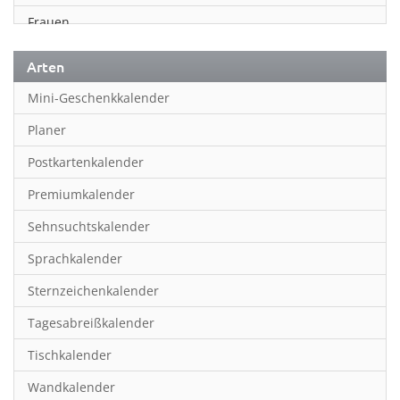
Frauen
Fußball
Arten
Geschichte
Mini-Geschenkkalender
Humor & Cartoon
Planer
Inspiration & Entspannung
Postkartenkalender
Inspiration & Spiritualität
Premiumkalender
Kinderkalender
Sehnsuchtskalender
Kunst
Sprachkalender
Länder & Städte
Sternzeichenkalender
Landschaft & Natur
Tagesabreißkalender
Lifestyle
Tischkalender
Literatur
Wandkalender