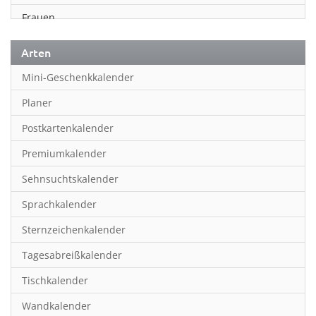
Frauen
Fußball
Arten
Geschichte
Mini-Geschenkkalender
Humor & Cartoon
Planer
Inspiration & Entspannung
Postkartenkalender
Inspiration & Spiritualität
Premiumkalender
Kinderkalender
Sehnsuchtskalender
Kunst
Sprachkalender
Länder & Städte
Sternzeichenkalender
Landschaft & Natur
Tagesabreißkalender
Lifestyle
Tischkalender
Literatur
Wandkalender