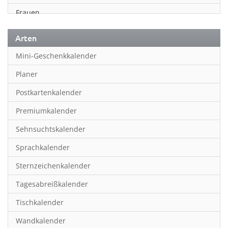
Frauen
Fußball
Arten
Geschichte
Mini-Geschenkkalender
Humor & Cartoon
Planer
Inspiration & Entspannung
Postkartenkalender
Inspiration & Spiritualität
Premiumkalender
Kinderkalender
Sehnsuchtskalender
Kunst
Sprachkalender
Länder & Städte
Sternzeichenkalender
Landschaft & Natur
Tagesabreißkalender
Lifestyle
Tischkalender
Literatur
Wandkalender