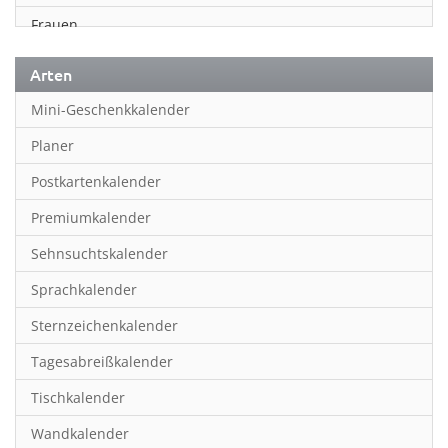
Frauen
Fußball
Arten
Geschichte
Mini-Geschenkkalender
Humor & Cartoon
Planer
Inspiration & Entspannung
Postkartenkalender
Inspiration & Spiritualität
Premiumkalender
Kinderkalender
Sehnsuchtskalender
Kunst
Sprachkalender
Länder & Städte
Sternzeichenkalender
Landschaft & Natur
Tagesabreißkalender
Lifestyle
Tischkalender
Literatur
Wandkalender