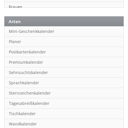
Frauen
Fußball
Arten
Geschichte
Mini-Geschenkkalender
Humor & Cartoon
Planer
Inspiration & Entspannung
Postkartenkalender
Inspiration & Spiritualität
Premiumkalender
Kinderkalender
Sehnsuchtskalender
Kunst
Sprachkalender
Länder & Städte
Sternzeichenkalender
Landschaft & Natur
Tagesabreißkalender
Lifestyle
Tischkalender
Literatur
Wandkalender